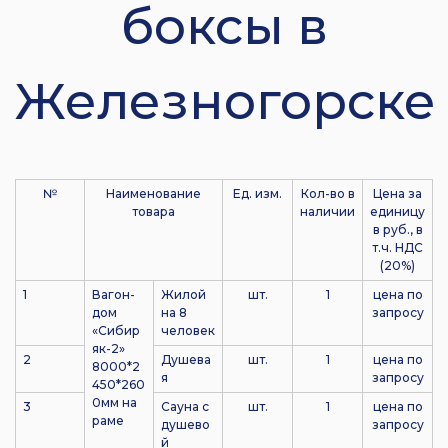
боксы в
Железногорске
№
Наименование
Ед. изм.
Кол-во в
Цена за
товара
наличии
единицу
в руб., в
т.ч. НДС
(20%)
1
Вагон-
Жилой
шт.
1
цена по
дом
на 8
запросу
«Сибир
человек
як-2»
2
Душева
шт.
1
цена по
8000*2
я
запросу
450*260
0мм на
3
Сауна с
шт.
1
цена по
раме
душево
запросу
й