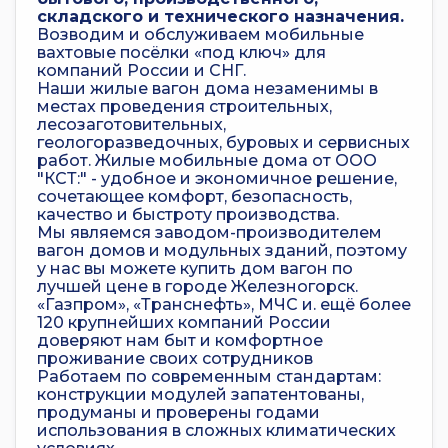
складского и технического назначения.
Возводим и обслуживаем мобильные
вахтовые посёлки «под ключ» для
компаний России и СНГ.
Наши жилые вагон дома незаменимы в
местах проведения строительных,
лесозаготовительных,
геологоразведочных, буровых и сервисных
работ. Жилые мобильные дома от ООО
"КСТ:" - удобное и экономичное решение,
сочетающее комфорт, безопасность,
качество и быстроту производства.
Мы являемся заводом-производителем
вагон домов и модульных зданий, поэтому
у нас вы можете купить дом вагон по
лучшей цене в городе Железногорск.
«Газпром», «Транснефть», МЧС и. ещё более
120 крупнейших компаний России
доверяют нам быт и комфортное
проживание своих сотрудников
Работаем по современным стандартам:
конструкции модулей запатентованы,
продуманы и проверены годами
использования в сложных климатических