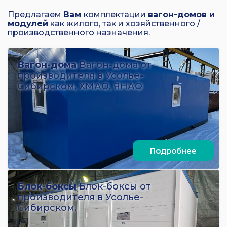
Предлагаем
Вам
комплектации
вагон-домов и
модулей
как жилого, так и хозяйственного /
производственного назначения.
Вагон-дома
Вагон-дома от
производителя в Усолье-
Сибирском, ХМАО, ЯНАО
Подробнее
Блок-боксы
Блок-боксы от
производителя в Усолье-
Сибирском.