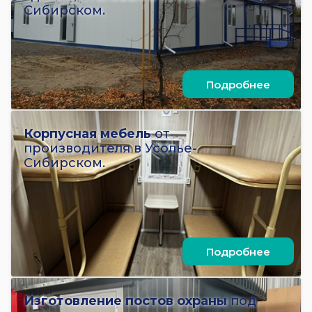
Сибирском.
Подробнее
Корпусная мебель
от
производителя в Усолье-
Сибирском.
Подробнее
Изготовление постов охраны
под