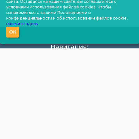
сайта. Оставаясь на нашем сайте, вы соглашаетесь с
условиями использования файлов cookies. Чтобы
ознакомиться с нашими Положениями о
конфиденциальности и об использовании файлов cookie,
нажмите здесь
.
ОК
Навигация:
О компании
Производство
Документация
Фотогалерея
Новости
Калькулятор
Цены
Контакты
Продукция: