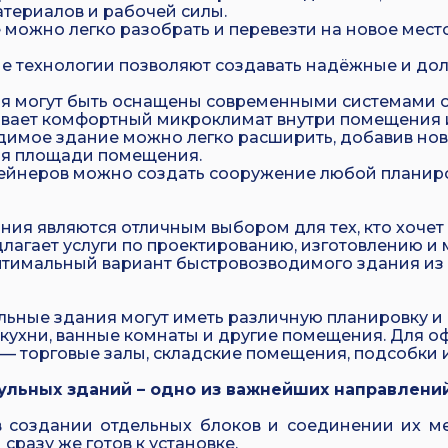
атериалов и рабочей силы.
можно легко разобрать и перевезти на новое место
ые технологии позволяют создавать надёжные и д
я могут быть оснащены современными системами о
вает комфортный микроклимат внутри помещения и
имое здание можно легко расширить, добавив нов
ия площади помещения.
ейнеров можно создать сооружение любой планиро
я являются отличным выбором для тех, кто хочет 
длагает услуги по проектированию, изготовлению и
тимальный вариант быстровозводимого здания из м
льные здания могут иметь различную планировку и
 кухни, ванные комнаты и другие помещения. Для о
в — торговые залы, складские помещения, подсобки 
льных зданий – одно из важнейших направлений
 в создании отдельных блоков и соединении их м
сразу же готов к установке.