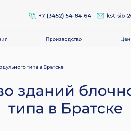
+7 (3452) 54-84-64
kst-sib-
ния
Производство
Цен
одульного типа в Братске
во зданий блочн
типа в Братске