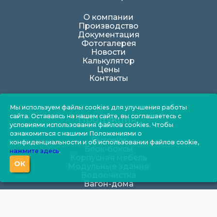
О компании
Производство
Документация
Фотогалерея
Новости
Калькулятор
Цены
Контакты
Мы используем файлы cookies для улучшения работы
сайта. Оставаясь на нашем сайте, вы соглашаетесь с
Продукция:
условиями использования файлов cookies. Чтобы
ознакомиться с нашими Положениями о
Бытовки
конфиденциальности и об использовании файлов cookie,
Блок-боксы
нажмите здесь
.
Корпусная мебель
ОК
Модульные здания
Водоочистка
Вагон-дома
Посты охраны