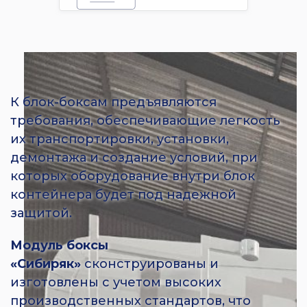
К блок-боксам предъявляются
требования, обеспечивающие легкость
их транспортировки, установки,
демонтажа и создание условий, при
которых оборудование внутри блок
контейнера будет под надежной
защитой.
Модуль боксы
«Сибиряк»
сконструированы и
изготовлены с учетом высоких
производственных стандартов, что