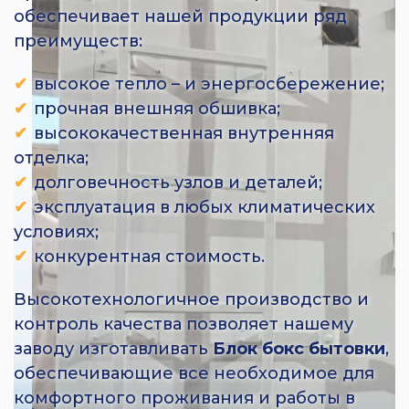
обеспечивает нашей продукции ряд
преимуществ:
высокое тепло – и энергосбережение;
прочная внешняя обшивка;
высококачественная внутренняя
отделка;
долговечность узлов и деталей;
эксплуатация в любых климатических
условиях;
конкурентная стоимость.
Высокотехнологичное производство и
контроль качества позволяет нашему
заводу изготавливать
Блок бокс бытовки
,
обеспечивающие все необходимое для
комфортного проживания и работы в