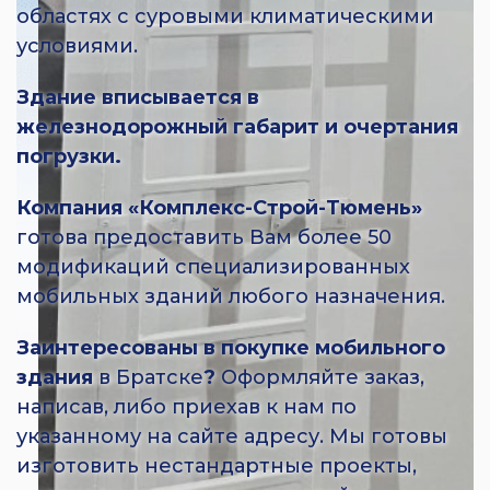
областях с суровыми климатическими
условиями.
Здание вписывается в
железнодорожный габарит и очертания
погрузки.
Компания «Комплекс-Строй-Тюмень»
готова предоставить Вам более 50
модификаций специализированных
мобильных зданий любого назначения.
Заинтересованы в покупке мобильного
здания
в Братске
?
Оформляйте заказ,
написав, либо приехав к нам по
указанному на сайте адресу. Мы готовы
изготовить нестандартные проекты,