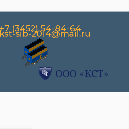
+7 (3452) 54-84-64
kst-sib-2014@mail.ru