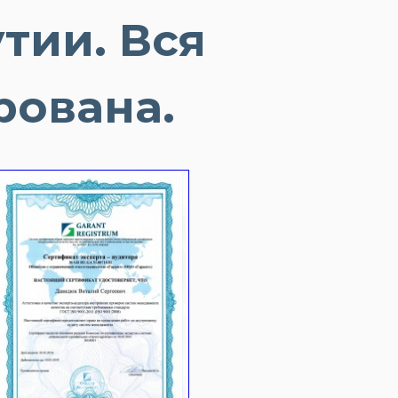
тии. Вся
рована.