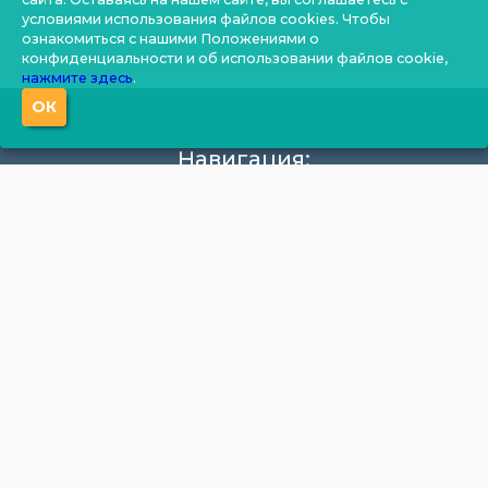
условиями использования файлов cookies. Чтобы
ознакомиться с нашими Положениями о
конфиденциальности и об использовании файлов cookie,
нажмите здесь
.
ОК
Навигация:
О компании
Производство
Документация
Фотогалерея
Новости
Калькулятор
Цены
Контакты
Продукция:
Бытовки