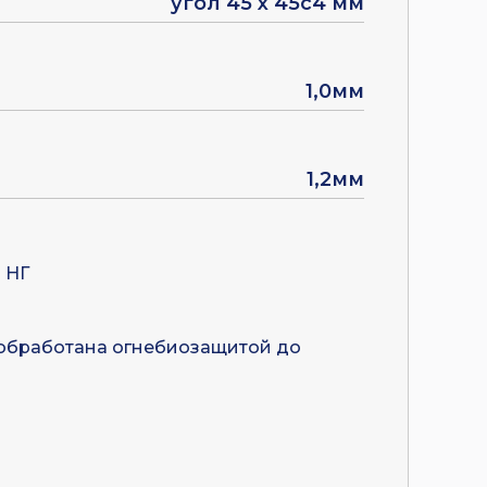
угол 45 х 45с4 мм
1,0мм
1,2мм
 НГ
м обработана огнебиозащитой до