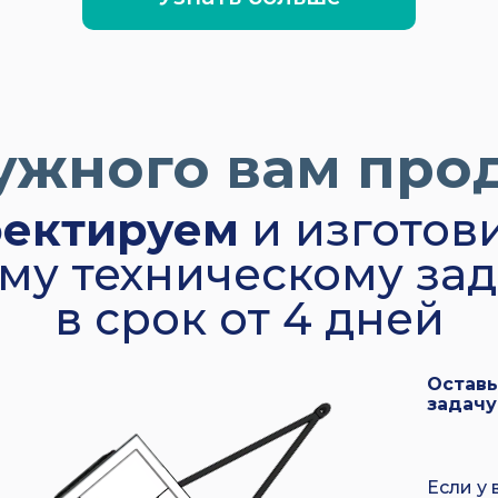
ужного вам про
ектируем
и изготов
му техническому за
в срок от 4 дней
Оставь
задачу
Если у 