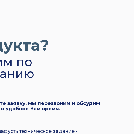
дукта?
им по
данию
те заявку, мы перезвоним и обсудим
 в удобное Вам время.
вас усть техническое задание -