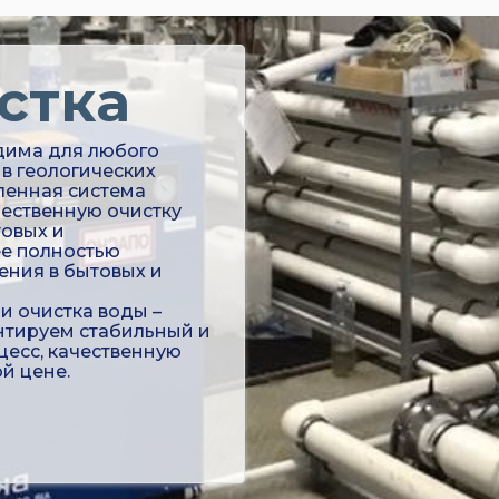
стка
има для любого
в геологических
ленная система
чественную очистку
товых и
е полностью
ения в бытовых и
 очистка воды –
нтируем стабильный и
есс, качественную
й цене.