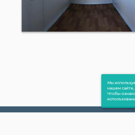
Мы используе
нашем сайте,
Чтобы ознак
использовани
Навигация:
Продукция: