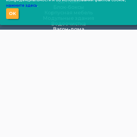
Бытовки
нажмите здесь
.
Блок-боксы
Корпусная мебель
ОК
Модульные здания
Водоочистка
Вагон-дома
Посты охраны
Контакты:
Почта:
kst-sib-2014@mail.ru
Телефон:
+73452548464
г. Тюмень, ул. 30 лет победы 103/1
+7 (3452) 54-84-64
kst-sib-2014@mail.ru