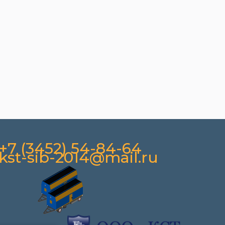
+7 (3452) 54-84-64
kst-sib-2014@mail.ru