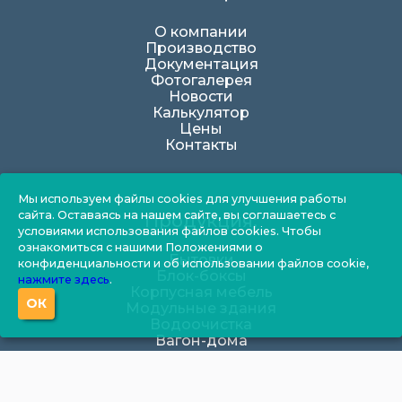
О компании
Производство
Документация
Фотогалерея
Новости
Калькулятор
Цены
Контакты
Мы используем файлы cookies для улучшения работы
сайта. Оставаясь на нашем сайте, вы соглашаетесь с
Продукция:
условиями использования файлов cookies. Чтобы
ознакомиться с нашими Положениями о
Бытовки
конфиденциальности и об использовании файлов cookie,
Блок-боксы
нажмите здесь
.
Корпусная мебель
ОК
Модульные здания
Водоочистка
Вагон-дома
Посты охраны