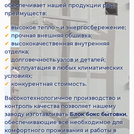
обеспечивает нашей продукции ряд
преимуществ:
высокое тепло – и энергосбережение;
прочная внешняя обшивка;
высококачественная внутренняя
отделка;
долговечность узлов и деталей;
эксплуатация в любых климатических
условиях;
конкурентная стоимость.
Высокотехнологичное производство и
контроль качества позволяет нашему
заводу изготавливать
Блок бокс бытовки
,
обеспечивающие все необходимое для
комфортного проживания и работы в