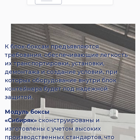
К блок-боксам предъявляются
требования, обеспечивающие легкость
их транспортировки, установки,
демонтажа и создание условий, при
которых оборудование внутри блок
контейнера будет под надежной
защитой.
Модуль боксы
«Сибиряк»
сконструированы и
изготовлены с учетом высоких
производственных стандартов, что