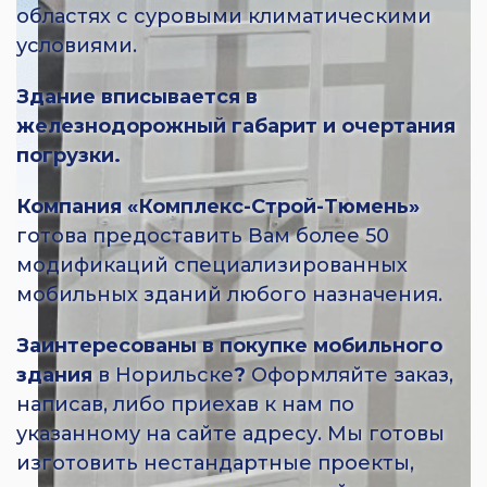
областях с суровыми климатическими
условиями.
Здание вписывается в
железнодорожный габарит и очертания
погрузки.
Компания «Комплекс-Строй-Тюмень»
готова предоставить Вам более 50
модификаций специализированных
мобильных зданий любого назначения.
Заинтересованы в покупке мобильного
здания
в Норильске
?
Оформляйте заказ,
написав, либо приехав к нам по
указанному на сайте адресу. Мы готовы
изготовить нестандартные проекты,