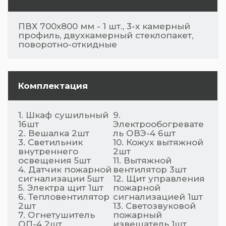
ПВХ 700х800 мм - 1 шт., 3-х камерный
профиль, двухкамерный стеклопакет,
поворотно-откидные
Комплектация
1. Шкаф сушильный
9.
16шт
Электрообогревате
2. Вешалка 2шт
ль ОВЭ-4 6шт
3. Светильник
10. Кожух вытяжной
внутреннего
2шт
освещения 5шт
11. Вытяжной
4. Датчик пожарной
вентилятор 3шт
сигнализации 5шт
12. Щит управления
5. Электра щит 1шт
пожарной
6. Тепловентилятор
сигнализацией 1шт
2шт
13. Светозвуковой
7. Огнетушитель
пожарный
ОП-4 2шт
извещатель 1шт