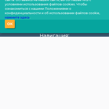
условиями использования файлов cookies. Чтобы
ознакомиться с нашими Положениями о
конфиденциальности и об использовании файлов cookie,
нажмите здесь
.
ОК
Навигация:
О компании
Производство
Документация
Фотогалерея
Новости
Калькулятор
Цены
Контакты
Продукция:
Бытовки