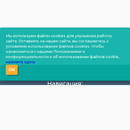
Мы используем файлы cookies для улучшения работы
сайта. Оставаясь на нашем сайте, вы соглашаетесь с
условиями использования файлов cookies. Чтобы
ознакомиться с нашими Положениями о
конфиденциальности и об использовании файлов cookie,
нажмите здесь
.
ОК
Навигация:
О компании
Производство
Документация
Фотогалерея
Новости
Калькулятор
Цены