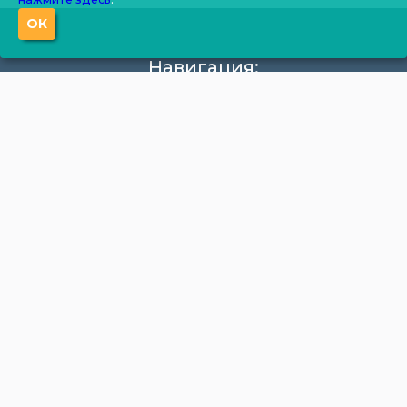
ОК
Навигация:
О компании
Производство
Документация
Фотогалерея
Новости
Калькулятор
Цены
Контакты
Продукция:
Бытовки
Блок-боксы
Корпусная мебель
Модульные здания
Водоочистка