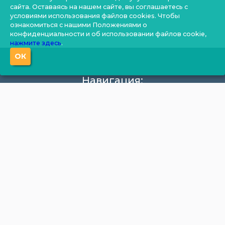
сайта. Оставаясь на нашем сайте, вы соглашаетесь с
условиями использования файлов cookies. Чтобы
ознакомиться с нашими Положениями о
конфиденциальности и об использовании файлов cookie,
нажмите здесь
.
ОК
Навигация:
О компании
Производство
Документация
Фотогалерея
Новости
Калькулятор
Цены
Контакты
Продукция: