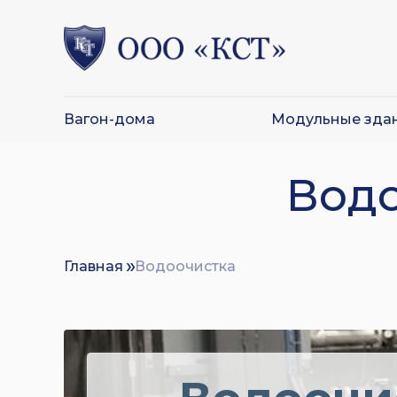
Вагон-дома
Модульные зда
Главная
› Водоочистка в Черемхово
Водо
Главная
Водоочистка