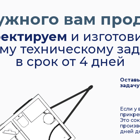
ужного вам про
ектируем
и изготов
му техническому за
в срок от 4 дней
Оставь
задачу
Если у 
прикре
Это сок
произв
дней д