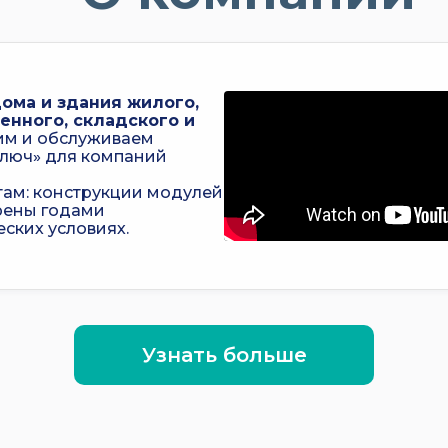
ома и здания жилого,
енного, складского и
им и обслуживаем
ключ» для компаний
ам: конструкции модулей
рены годами
ских условиях.
Узнать больше