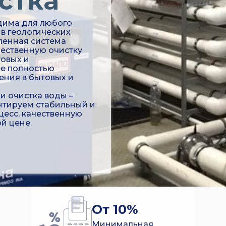
стка
има для любого
в геологических
ленная система
чественную очистку
товых и
е полностью
ения в бытовых и
 очистка воды –
нтируем стабильный и
есс, качественную
й цене.
От 10%
Минимальная