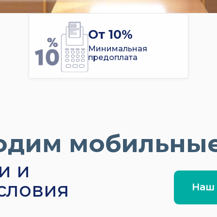
От 10%
Минимальная
предоплата
одим мобильные
и и
словия
Наш 