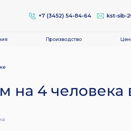
+7 (3452) 54-84-64
kst-sib-
ния
Производство
Цен
ске
м на 4 человека 
ка