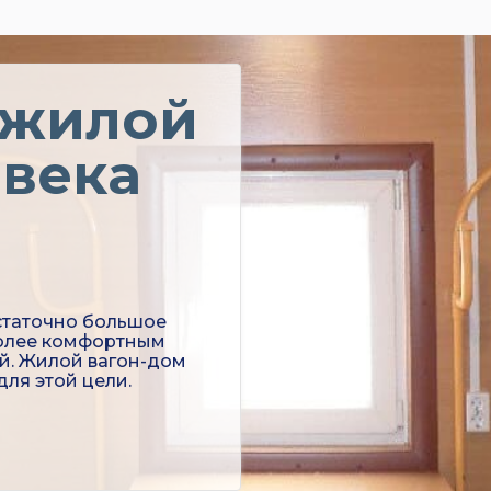
 жилой
овека
статочно большое
олее комфортным
й. Жилой вагон-дом
ля этой цели.