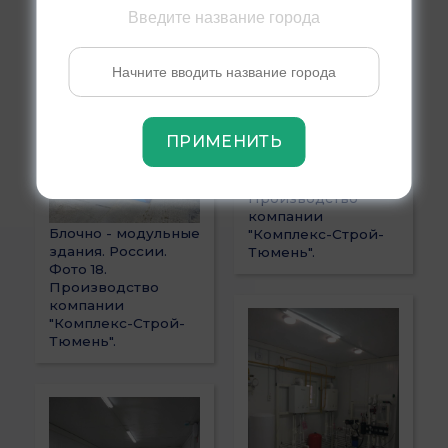
Введите название города
ПРИМЕНИТЬ
Блочно - модульные
здания. России.
Фото 11.
Производство
компании
Блочно - модульные
"Комплекс-Строй-
здания. России.
Тюмень".
Фото 18.
Производство
компании
"Комплекс-Строй-
Тюмень".