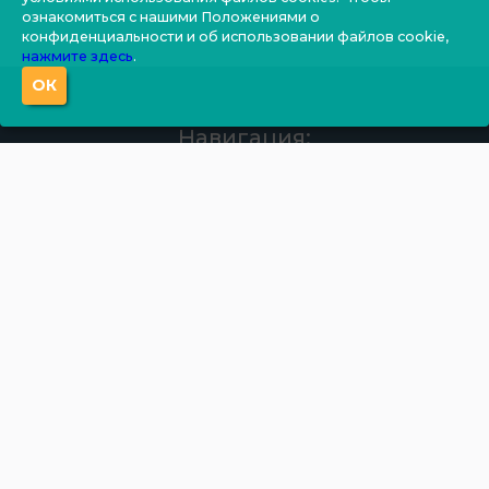
ознакомиться с нашими Положениями о
конфиденциальности и об использовании файлов cookie,
нажмите здесь
.
ОК
Навигация:
О компании
Производство
Документация
Фотогалерея
Новости
Калькулятор
Цены
Контакты
Продукция:
Бытовки
Блок-боксы